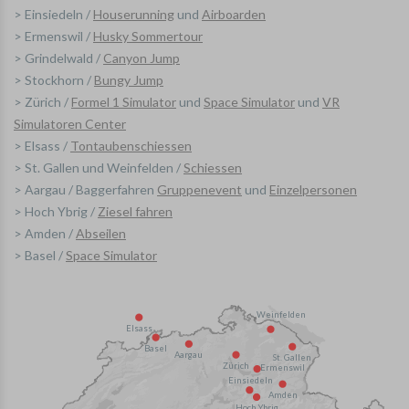
> Einsiedeln /
Houserunning
und
Airboarden
> Ermenswil /
Husky Sommertour
> Grindelwald /
Canyon Jump
> Stockhorn /
B
ungy Jump
> Zürich /
Formel 1 Simulator
und
Space Simulator
und
VR
Simulatoren Center
> Elsass /
Tontaubenschiessen
> St. Gallen und Weinfelden /
Schiessen
> Aargau / Baggerfahren
Gruppenevent
und
Einzelpersonen
> Hoch Ybrig /
Ziesel fahren
> Amden /
Abseilen
> Basel /
Space Simulator
Weinfelden
Elsass
Basel
Aargau
St. Gallen
Zürich
Ermenswil
Einsiedeln
Amden
Hoch Ybrig