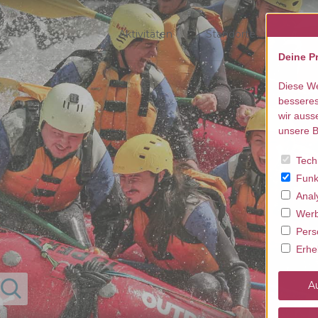
Aktivitäten
Standorte
beste
Deine Pr
Diese We
besseres
wir auss
unsere B
Tech
Funk
Anal
Werb
Pers
Erhe