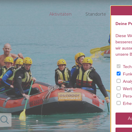
Aktivitäten
Standorte
beste
Deine Pr
Diese We
besseres
wir auss
unsere B
Tech
Funk
Anal
Werb
Pers
Erhe