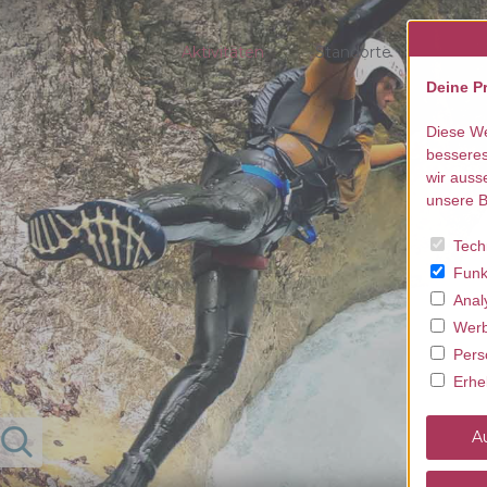
Aktivitäten
Standorte
beste
Deine Pr
Diese We
besseres
wir auss
unsere B
Tech
Funk
Anal
Werb
Pers
Erhe