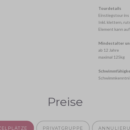
Tourdetails
Einstiegstour ins
Inkl. klettern, r
Element kann au
Mindestalter u
ab 12 Jahre
maximal 125kg
Schwimmfähigke
Schwimmkenntniss
Preise
ZELPLÄTZE
PRIVATGRUPPE
ANNULIER