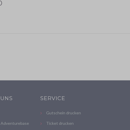
0
 UNS
SERVICE
Gutschein drucken
 Adventurebase
Ticket drucken