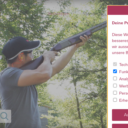
Aktivitäten
Standorte
beste
Deine Pr
Diese We
besseres
wir auss
unsere B
Tech
Funk
Anal
Werb
Pers
Erhe