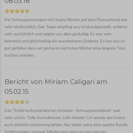
08.03.18
Der Schnuppermorgen mit Husky Motion auf dem Flumserberg war
sehr eindrücklich. Das Team empfing uns total aufgestellt, erklärte
sehr ausführlich und zeigte uns alles geduldig. Es war sehr
lehrreich und gleichzeitig ein wunderbares Erlebnis. Es hat uns so
gut gefallen dass wir gerne im nächsten Winter eine längere Tour
buchen würden.
Bericht von
Miriam Caligari
am
05.02.15
Das "Schlittenhundefahrten Schweiz - Schnuppererlebnis" war
sehr schön. Tolle Instruktoren, tolle Hunde! Ich würde den Event
auch definitiv weiterempfehlen. Nur leider wäre eine zweite Runde
Schlittenfahrt optimal. Mindestens müsste man bei der